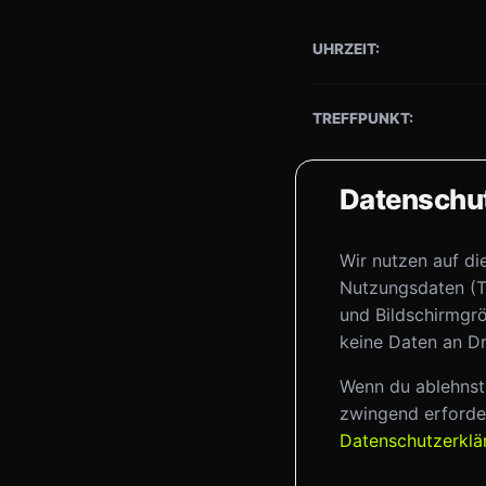
UHRZEIT:
TREFFPUNKT:
Datenschut
Trainerin:
Wir nutzen auf di
Birgit S
Nutzungsdaten (T
und Bildschirmgrö
keine Daten an Dr
← ZURÜCK ZU
Wenn du ablehnst,
zwingend erforder
Datenschutzerkl