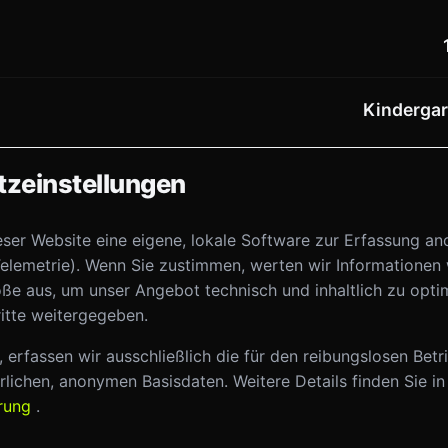
Kindergar
zeinstellungen
eser Website eine eigene, lokale Software zur Erfassung a
chmelter
elemetrie). Wenn Sie zustimmen, werten wir Informationen
ße aus, um unser Angebot technisch und inhaltlich zu opti
itte weitergegeben.
M KURSANGEBOT
TERMIN ABONNIEREN
 erfassen wir ausschließlich die für den reibungslosen Betr
lichen, anonymen Basisdaten. Weitere Details finden Sie in
ärung
.