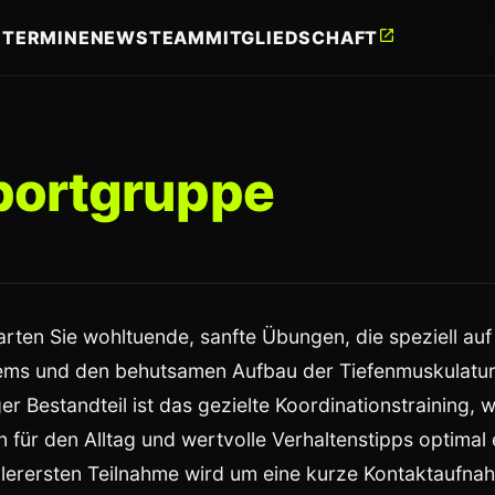
open_in_new
E
TERMINE
NEWS
TEAM
MITGLIEDSCHAFT
portgruppe
arten Sie wohltuende, sanfte Übungen, die speziell auf
ems und den behutsamen Aufbau der Tiefenmuskulatur 
ger Bestandteil ist das gezielte Koordinationstraining,
für den Alltag und wertvolle Verhaltenstipps optimal 
allerersten Teilnahme wird um eine kurze Kontaktaufna