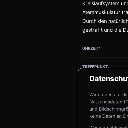
Kreislaufsystem und
Atemmuskulatur tra
Durch den natürli
gestrafft und die 
UHRZEIT:
TREFFPUNKT:
Datenschut
Trainerin:
Wir nutzen auf di
Nutzungsdaten (T
und Bildschirmgrö
Sigrid H
keine Daten an Dr
Wenn du ablehnst,