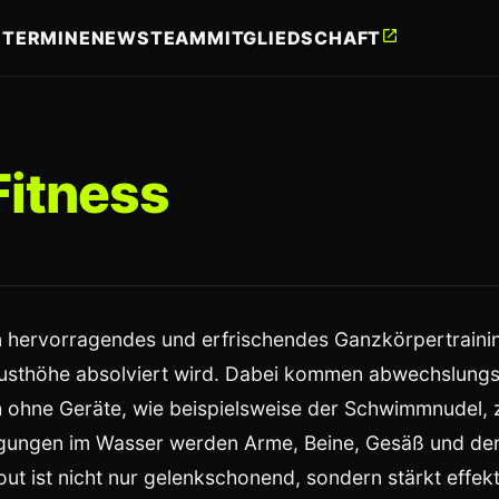
open_in_new
E
TERMINE
NEWS
TEAM
MITGLIEDSCHAFT
itness
in hervorragendes und erfrischendes Ganzkörpertraini
rusthöhe absolviert wird. Dabei kommen abwechslung
h ohne Geräte, wie beispielsweise der Schwimmnudel, 
gungen im Wasser werden Arme, Beine, Gesäß und der
out ist nicht nur gelenkschonend, sondern stärkt effek