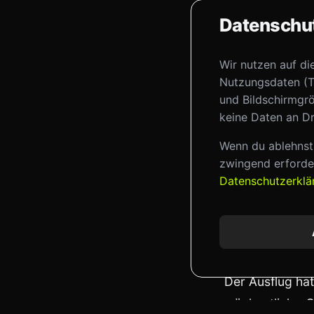
Das Haus der Ge
Datenschut
durch die deut
spannend, die
Wir nutzen auf di
betrachten – 
Nutzungsdaten (T
Wiedervereinig
und Bildschirmgrö
keine Daten an Dr
Besonders bew
Kindheit und J
Wenn du ablehnst,
zwingend erforder
zeittypischer
Datenschutzerkl
Gespräche und 
nur informativ
Mehr als nur
Der Ausflug hat
wöchentliche G