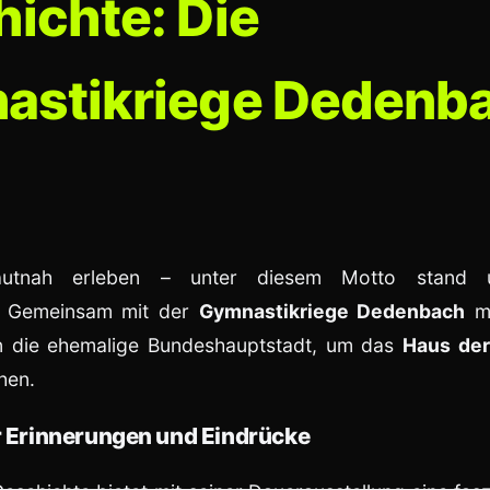
ichte: Die
astikriege Dedenba
autnah erleben – unter diesem Motto stand u
g. Gemeinsam mit der
Gymnastikriege Dedenbach
ma
n die ehemalige Bundeshauptstadt, um das
Haus der
hen.
er Erinnerungen und Eindrücke