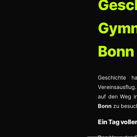
Gesch
Gymn
Bonn
Geschichte h
Vereinsausflu
auf den Weg i
Bonn
zu besuc
Ein Tag voll