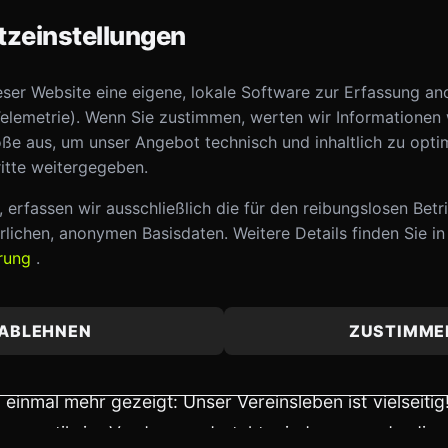
schichte bietet mit seiner Dauerausstellung eine fas
zeinstellungen
sche Vergangenheit seit 1945. Für uns als Gruppe w
 verschiedenen Jahrzehnte durch die Augen der Zei
eser Website eine eigene, lokale Software zur Erfassung a
von der Nachkriegszeit über das Wirtschaftswund
elemetrie). Wenn Sie zustimmen, werten wir Informationen
ung.
ße aus, um unser Angebot technisch und inhaltlich zu opti
itte weitergegeben.
egend war es für viele von uns, die Exponate a
ugend zu entdecken. Beim Anblick von alten Gebrauc
 erfassen wir ausschließlich die für den reibungslosen Betr
lichen, anonymen Basisdaten. Weitere Details finden Sie in
 Mode und technischen Meilensteinen kamen sch
ärung
.
viele gemeinsame Erinnerungen auf. Es war ein Erle
 war, sondern auch unseren Zusammenhalt als Gruppe g
ABLEHNEN
ZUSTIMME
 Sport
 einmal mehr gezeigt: Unser Vereinsleben ist vielseiti
ymnastik im Vordergrund steht, sind es gerade die