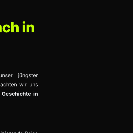
ch in
nser jüngster
chten wir uns
 Geschichte in